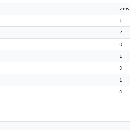
view
1
2
0
1
0
1
0