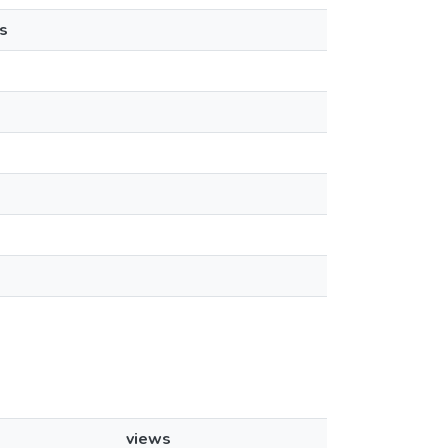
s
views