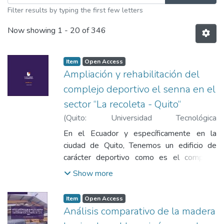
Filter results by typing the first few letters
Now showing
1 - 20 of 346
Item
Open Access
Ampliación y rehabilitación del
complejo deportivo el senna en el
sector “La recoleta - Quito“
(
Quito: Universidad Tecnológica
Indoamérica
,
2023
)
Poma Cargua, Vladimir
En el Ecuador y específicamente en la
Stalin
;
Caceres Guerrero, Esteban Fernando
ciudad de Quito, Tenemos un edificio de
carácter deportivo como es el complejo
deportivo “El sena” que se encuentra en
Show more
abandono y que carece de un plan de
rehabilitación, presentando varias falencias
Item
Open Access
tanto en lo funcional como formal que se
Análisis comparativo de la madera
han ido incrementado por la nula