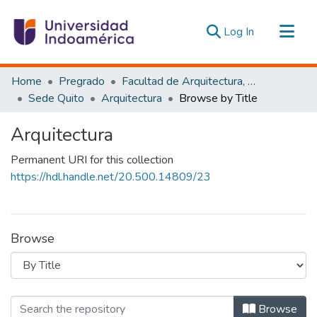
(current)
Log In
Communities & Collections
Home
Pregrado
Facultad de Arquitectura, Artes y Diseño
All of DSpace
Sede Quito
Arquitectura
Browse by Title
Estadísticas Externas
Arquitectura
Permanent URI for this collection
https://hdl.handle.net/20.500.14809/23
Browse
Browsing Arquitectura by Title
Browse