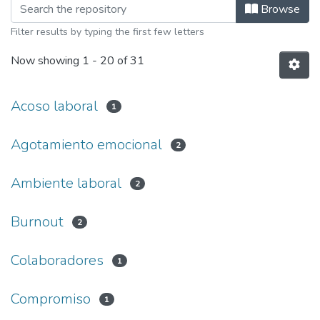
Browsing Gestión de Talento Humano
Browse
Filter results by typing the first few letters
Now showing
1 - 20 of 31
Acoso laboral
1
Agotamiento emocional
2
Ambiente laboral
2
Burnout
2
Colaboradores
1
Compromiso
1