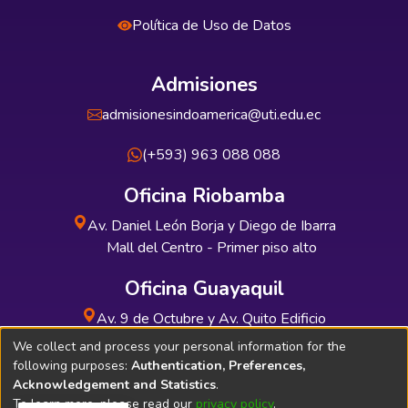
Política de Uso de Datos
Admisiones
admisionesindoamerica@uti.edu.ec
(+593) 963 088 088
Oficina Riobamba
Av. Daniel León Borja y Diego de Ibarra
Mall del Centro - Primer piso alto
Oficina Guayaquil
Av. 9 de Octubre y Av. Quito Edificio
INDUAUTO - Planta baja
We collect and process your personal information for the
following purposes:
Authentication, Preferences,
Acknowledgement and Statistics
.
To learn more, please read our
privacy policy
.