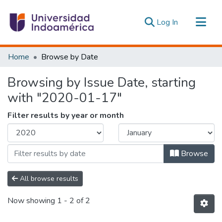
(current)
Log In
Communities & Collections
Home
Browse by Date
All of DSpace
Browsing by Issue Date, starting
Estadísticas Externas
with "2020-01-17"
Filter results by year or month
Browse
All browse results
Now showing
1 - 2 of 2