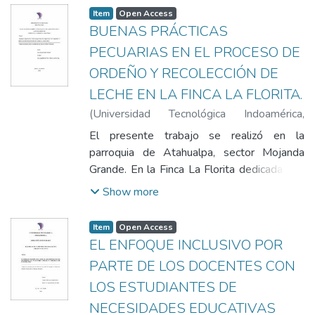
Item
Open Access
BUENAS PRÁCTICAS
PECUARIAS EN EL PROCESO DE
ORDEÑO Y RECOLECCIÓN DE
LECHE EN LA FINCA LA FLORITA.
(
Universidad Tecnológica Indoamérica
,
2020-01-17
)
Cadena Carriel, Josue David
;
El presente trabajo se realizó en la
Villacis Guerrero, Jacqueline del Pilar
parroquia de Atahualpa, sector Mojanda
Grande. En la Finca La Florita dedicada a la
producción de leche cruda, actualmente
Show more
tiene un área pastoral de nueve hectáreas
en las cuales el ganado lechero es
Item
Open Access
alimentado, cuenta con 14 vacas netamente
EL ENFOQUE INCLUSIVO POR
lecheras que dan una producción de 400
PARTE DE LOS DOCENTES CON
litros, los cuales son entregados a la
LOS ESTUDIANTES DE
empresa Nestlé por un valor
correspondiente de 54 centavos de dólar.
NECESIDADES EDUCATIVAS