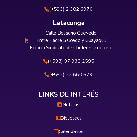
Cantón Ambato. Posteriormente se ha
desarrolladouna propuesta dirigida al
(+593) 2 382 6970
fortalecimiento de una buena calidad de vida
Latacunga
con un enfoque cognitivo conductual
diseñandotalleres con técnicas que permite
Calle Belisario Quevedo
mejorar la percepción vital, de tal modo que
Entre Padre Salcedo y Guayaquil
estos sujetos puedanmanejarse en todo su
Edificio Sindicato de Choferes 2do piso
contexto vivencial y obtener una adecuada
satisfacción propia.
(+593) 97 933 2595
(+593) 32 660 679
LINKS DE INTERÉS
Noticias
Biblioteca
Calendarios