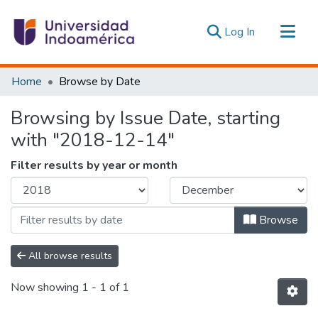
(current)
Log In
Communities & Collections
Home
Browse by Date
All of DSpace
Browsing by Issue Date, starting
Estadísticas Externas
with "2018-12-14"
Filter results by year or month
Browse
All browse results
Now showing
1 - 1 of 1