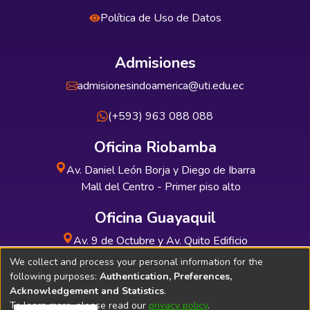
Política de Uso de Datos
Admisiones
admisionesindoamerica@uti.edu.ec
(+593) 963 088 088
Oficina Riobamba
Av. Daniel León Borja y Diego de Ibarra
Mall del Centro - Primer piso alto
Oficina Guayaquil
Av. 9 de Octubre y Av. Quito Edificio
INDUAUTO - Planta baja
We collect and process your personal information for the
following purposes:
Authentication, Preferences,
Acknowledgement and Statistics
.
To learn more, please read our
privacy policy
.