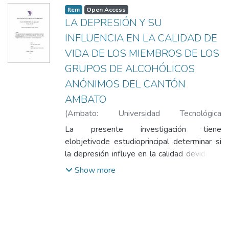
Item
Open Access
LA DEPRESIÓN Y SU
INFLUENCIA EN LA CALIDAD DE
VIDA DE LOS MIEMBROS DE LOS
GRUPOS DE ALCOHÓLICOS
ANÓNIMOS DEL CANTÓN
AMBATO
(
Ambato: Universidad Tecnológica
Indoamérica
,
2018-12-14
)
Vaca Galarza,
La presente investigación tiene
Eliset Salomé
;
Hidalgo Vásconez, Verónica
elobjetivode estudioprincipal determinar si
la depresión influye en la calidad devida de
los miembros de los grupos de Alcohólicos
Show more
anónimos del cantón Ambato.Se contó con
la población totalcomo muestra de 55
personas pertenecientes atres gruposAA.
Para la obtención de los datos entre las dos
variablesse aplicó los siguientes reactivos