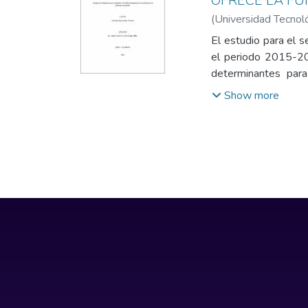
OFRECE LA FU
(
Universidad Tecnol
El estudio para el 
el periodo 2015-201
determinantes para
capacitación a travé
Show more
facilitadores y pers
de plataforma MOOC.
con esta modalidad e
hace que muchos par
necesidades básicas