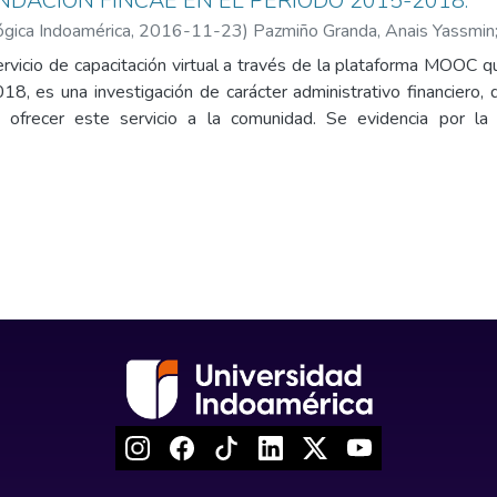
NDACIÓN FINCAE EN EL PERIODO 2015-2018.
ógica Indoamérica
,
2016-11-23
)
Pazmiño Granda, Anais Yassmin
servicio de capacitación virtual a través de la plataforma MOOC
8, es una investigación de carácter administrativo financiero, 
 ofrecer este servicio a la comunidad. Se evidencia por la 
s de la modalidad virtual es rentable. Una razón para la rentabi
onal administrativo; pues, sólo se requiere de un buen servidor 
 La rentabilidad está asegurada por el número de cursos y pa
n línea. Existe una limitante en la actualidad. El factor político
ticipantes que buscan mejorar sus conocimientos no puedan hace
 del ser humano, dejando el mejoramiento profesional relegado 