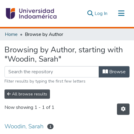
(current)
Log In
Communities & Collections
Home
Browse by Author
All of DSpace
Browsing by Author, starting with
Estadísticas Externas
"Woodin, Sarah"
Browse
Filter results by typing the first few letters
All browse results
Now showing
1 - 1 of 1
Woodin, Sarah
1