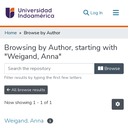
(current)
Log In
Communities & Collections
Home
Browse by Author
All of DSpace
Browsing by Author, starting with
Estadísticas Externas
"Weigand, Anna"
Browse
Filter results by typing the first few letters
All browse results
Now showing
1 - 1 of 1
Weigand, Anna
1