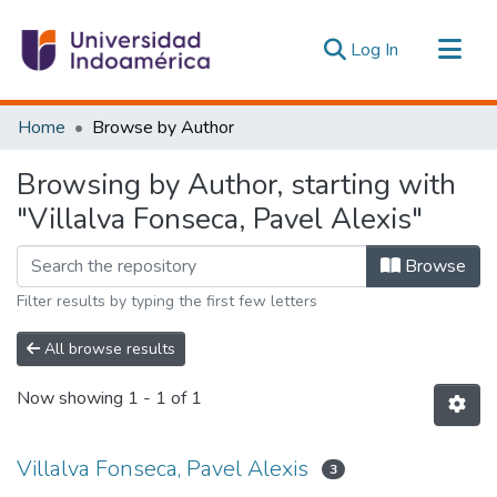
(current)
Log In
Communities & Collections
Home
Browse by Author
All of DSpace
Browsing by Author, starting with
Estadísticas Externas
"Villalva Fonseca, Pavel Alexis"
Browse
Filter results by typing the first few letters
All browse results
Now showing
1 - 1 of 1
Villalva Fonseca, Pavel Alexis
3