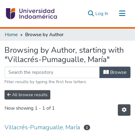
(current)
Log In
Communities & Collections
Home
Browse by Author
All of DSpace
Browsing by Author, starting with
Estadísticas Externas
"Villacrés-Pumagualle, María"
Browse
Filter results by typing the first few letters
All browse results
Now showing
1 - 1 of 1
Villacrés-Pumagualle, María
1