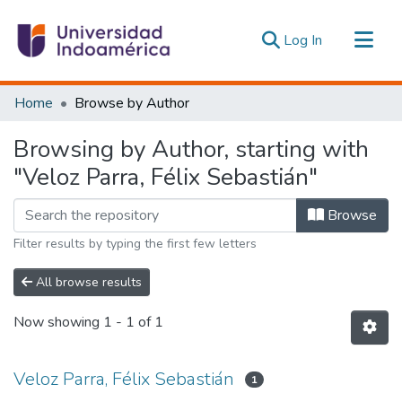
(current)
Log In
Communities & Collections
Home
Browse by Author
All of DSpace
Browsing by Author, starting with
Estadísticas Externas
"Veloz Parra, Félix Sebastián"
Browse
Filter results by typing the first few letters
All browse results
Now showing
1 - 1 of 1
Veloz Parra, Félix Sebastián
1