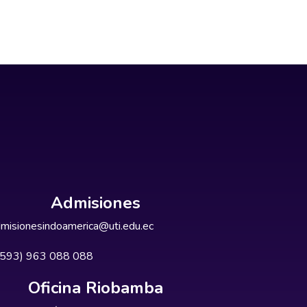
Admisiones
misionesindoamerica@uti.edu.ec
+593) 963 088 088
Oficina Riobamba