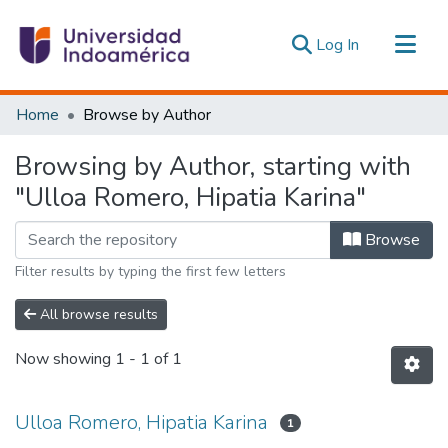
(current)
Log In
Communities & Collections
Home
Browse by Author
All of DSpace
Browsing by Author, starting with
Estadísticas Externas
"Ulloa Romero, Hipatia Karina"
Browse
Filter results by typing the first few letters
All browse results
Now showing
1 - 1 of 1
Ulloa Romero, Hipatia Karina
1