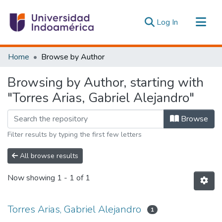
(current)
Log In
Communities & Collections
Home
Browse by Author
All of DSpace
Browsing by Author, starting with
Estadísticas Externas
"Torres Arias, Gabriel Alejandro"
Browse
Filter results by typing the first few letters
All browse results
Now showing
1 - 1 of 1
Torres Arias, Gabriel Alejandro
1