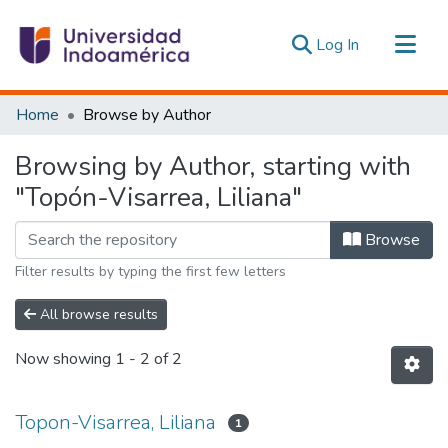
(current)
Log In
Communities & Collections
Home
Browse by Author
All of DSpace
Browsing by Author, starting with
Estadísticas Externas
"Topón-Visarrea, Liliana"
Browse
Filter results by typing the first few letters
All browse results
Now showing
1 - 2 of 2
Topon-Visarrea, Liliana
1