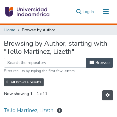
(current)
Log In
Communities & Collections
Home
Browse by Author
All of DSpace
Browsing by Author, starting with
Estadísticas Externas
"Tello Martínez, Lizeth"
Browse
Filter results by typing the first few letters
All browse results
Now showing
1 - 1 of 1
Tello Martínez, Lizeth
1