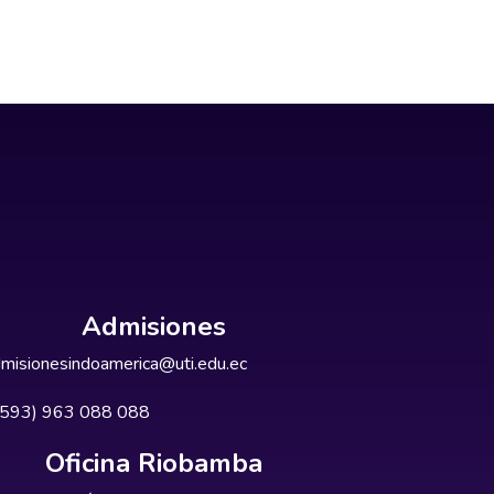
Admisiones
misionesindoamerica@uti.edu.ec
+593) 963 088 088
Oficina Riobamba