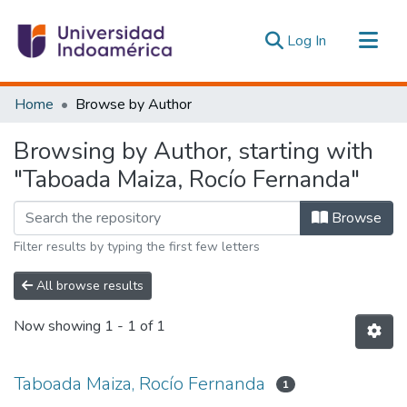
(current)
Log In
Communities & Collections
Home
Browse by Author
All of DSpace
Browsing by Author, starting with
Estadísticas Externas
"Taboada Maiza, Rocío Fernanda"
Browse
Filter results by typing the first few letters
All browse results
Now showing
1 - 1 of 1
Taboada Maiza, Rocío Fernanda
1