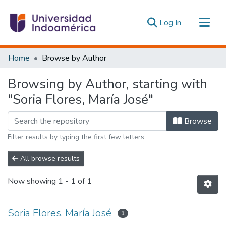
(current)
Log In
Communities & Collections
Home
Browse by Author
All of DSpace
Browsing by Author, starting with
Estadísticas Externas
"Soria Flores, María José"
Browse
Filter results by typing the first few letters
All browse results
Now showing
1 - 1 of 1
Soria Flores, María José
1