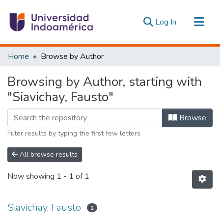
(current)
Log In
Communities & Collections
Home
Browse by Author
All of DSpace
Browsing by Author, starting with
Estadísticas Externas
"Siavichay, Fausto"
Browse
Filter results by typing the first few letters
All browse results
Now showing
1 - 1 of 1
Siavichay, Fausto
1