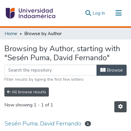
(current)
Log In
Communities & Collections
Home
Browse by Author
All of DSpace
Browsing by Author, starting with
Estadísticas Externas
"Sesén Puma, David Fernando"
Browse
Filter results by typing the first few letters
All browse results
Now showing
1 - 1 of 1
Sesén Puma, David Fernando
1