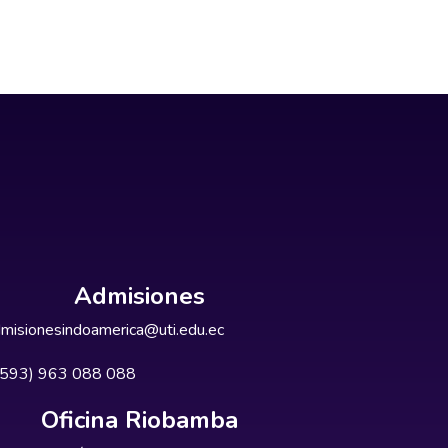
Admisiones
misionesindoamerica@uti.edu.ec
+593) 963 088 088
Oficina Riobamba