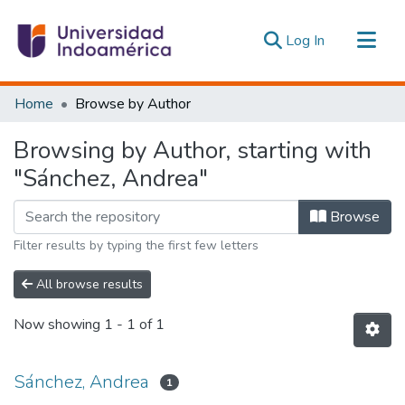
(current)
Log In
Communities & Collections
Home
Browse by Author
All of DSpace
Browsing by Author, starting with
Estadísticas Externas
"Sánchez, Andrea"
Browse
Filter results by typing the first few letters
All browse results
Now showing
1 - 1 of 1
Sánchez, Andrea
1