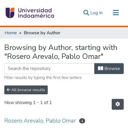
(current)
Log In
Communities & Collections
Home
Browse by Author
All of DSpace
Browsing by Author, starting with
Estadísticas Externas
"Rosero Arevalo, Pablo Omar"
Browse
Filter results by typing the first few letters
All browse results
Now showing
1 - 1 of 1
Rosero Arevalo, Pablo Omar
1