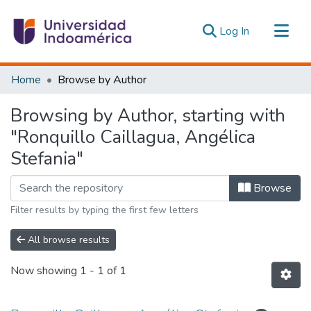
(current)
Log In
Communities & Collections
Home
Browse by Author
All of DSpace
Browsing by Author, starting with
Estadísticas Externas
"Ronquillo Caillagua, Angélica
Stefania"
Browse
Filter results by typing the first few letters
All browse results
Now showing
1 - 1 of 1