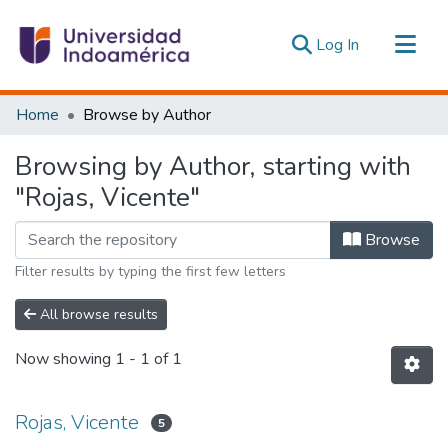
(current)
Log In
Communities & Collections
Home
Browse by Author
All of DSpace
Browsing by Author, starting with
Estadísticas Externas
"Rojas, Vicente"
Browse
Filter results by typing the first few letters
All browse results
Now showing
1 - 1 of 1
Rojas, Vicente
5