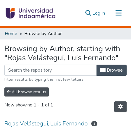
(current)
Log In
Communities & Collections
Home
Browse by Author
All of DSpace
Browsing by Author, starting with
Estadísticas Externas
"Rojas Velástegui, Luis Fernando"
Browse
Filter results by typing the first few letters
All browse results
Now showing
1 - 1 of 1
Rojas Velástegui, Luis Fernando
1