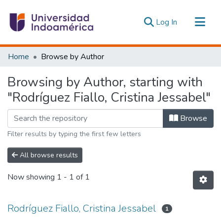
(current)
Log In
Communities & Collections
Home
Browse by Author
All of DSpace
Browsing by Author, starting with
Estadísticas Externas
"Rodríguez Fiallo, Cristina Jessabel"
Browse
Filter results by typing the first few letters
All browse results
Now showing
1 - 1 of 1
Rodríguez Fiallo, Cristina Jessabel
1