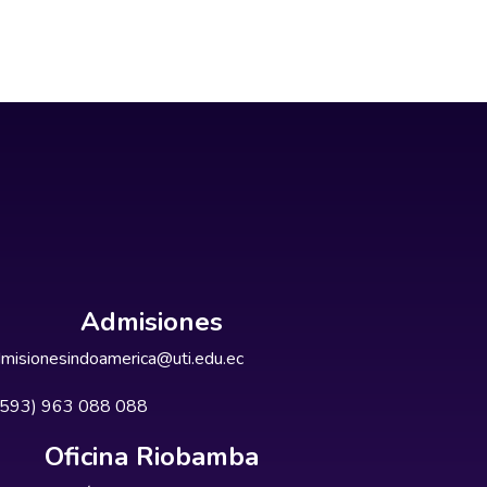
Admisiones
misionesindoamerica@uti.edu.ec
+593) 963 088 088
Oficina Riobamba