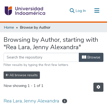
(current)
Log In
Communities & Collections
Home
Browse by Author
All of DSpace
Browsing by Author, starting with
Estadísticas Externas
"Rea Lara, Jenny Alexandra"
Browse
Filter results by typing the first few letters
All browse results
Now showing
1 - 1 of 1
Rea Lara, Jenny Alexandra
1