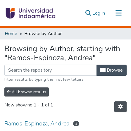
(current)
Log In
Communities & Collections
Home
Browse by Author
All of DSpace
Browsing by Author, starting with
Estadísticas Externas
"Ramos-Espinoza, Andrea"
Browse
Filter results by typing the first few letters
All browse results
Now showing
1 - 1 of 1
Ramos-Espinoza, Andrea
1