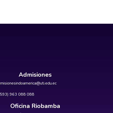
Admisiones
misionesindoamerica@uti.edu.ec
+593) 963 088 088
Oficina Riobamba