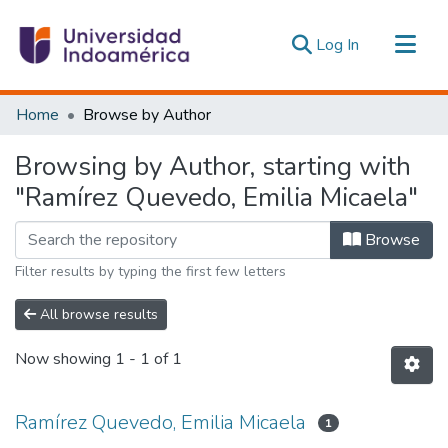
(current)
Log In
Communities & Collections
Home
Browse by Author
All of DSpace
Browsing by Author, starting with
Estadísticas Externas
"Ramírez Quevedo, Emilia Micaela"
Browse
Filter results by typing the first few letters
All browse results
Now showing
1 - 1 of 1
Ramírez Quevedo, Emilia Micaela
1