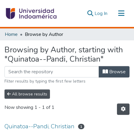
(current)
Log In
Communities & Collections
Home
Browse by Author
All of DSpace
Browsing by Author, starting with
Estadísticas Externas
"Quinatoa--Pandi, Christian"
Browse
Filter results by typing the first few letters
All browse results
Now showing
1 - 1 of 1
Quinatoa--Pandi, Christian
1