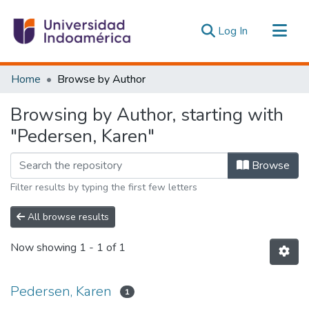
(current)
Log In
Communities & Collections
Home
Browse by Author
All of DSpace
Browsing by Author, starting with
Estadísticas Externas
"Pedersen, Karen"
Browse
Filter results by typing the first few letters
All browse results
Now showing
1 - 1 of 1
Pedersen, Karen
1