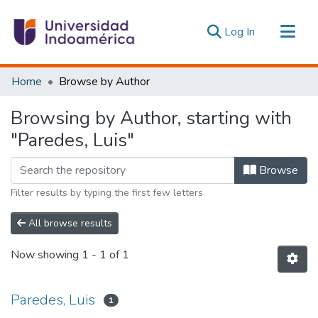
(current)
Log In
Communities & Collections
Home
Browse by Author
All of DSpace
Browsing by Author, starting with
Estadísticas Externas
"Paredes, Luis"
Browse
Filter results by typing the first few letters
All browse results
Now showing
1 - 1 of 1
Paredes, Luis
1