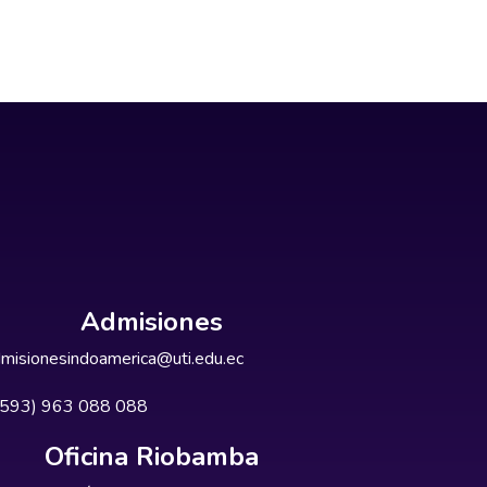
Admisiones
misionesindoamerica@uti.edu.ec
+593) 963 088 088
Oficina Riobamba