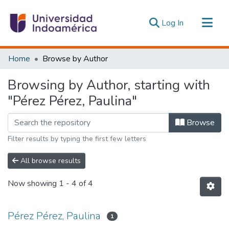
(current)
Log In
Communities & Collections
Home
Browse by Author
All of DSpace
Browsing by Author, starting with
Estadísticas Externas
"Pérez Pérez, Paulina"
Browse
Filter results by typing the first few letters
All browse results
Now showing
1 - 4 of 4
Pérez Pérez, Paulina
1