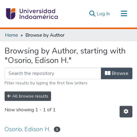
(current)
Log In
Communities & Collections
Home
Browse by Author
All of DSpace
Browsing by Author, starting with
Estadísticas Externas
"Osorio, Edison H."
Browse
Filter results by typing the first few letters
All browse results
Now showing
1 - 1 of 1
Osorio, Edison H.
1