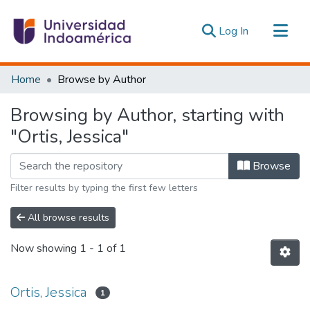
(current)
Log In
Communities & Collections
Home
Browse by Author
All of DSpace
Browsing by Author, starting with
Estadísticas Externas
"Ortis, Jessica"
Browse
Filter results by typing the first few letters
All browse results
Now showing
1 - 1 of 1
Ortis, Jessica
1