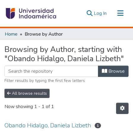
(current)
Log In
Communities & Collections
Home
Browse by Author
All of DSpace
Browsing by Author, starting with
Estadísticas Externas
"Obando Hidalgo, Daniela Lizbeth"
Browse
Filter results by typing the first few letters
All browse results
Now showing
1 - 1 of 1
Obando Hidalgo, Daniela Lizbeth
1