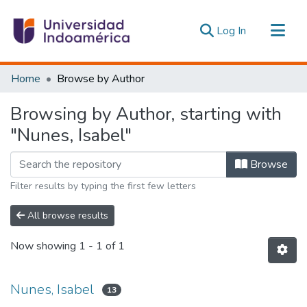
(current)
Log In
Communities & Collections
Home
Browse by Author
All of DSpace
Browsing by Author, starting with
Estadísticas Externas
"Nunes, Isabel"
Browse
Filter results by typing the first few letters
All browse results
Now showing
1 - 1 of 1
Nunes, Isabel
13