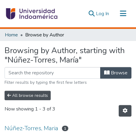
(current)
Log In
Communities & Collections
Home
Browse by Author
All of DSpace
Browsing by Author, starting with
Estadísticas Externas
"Núñez-Torres, María"
Browse
Filter results by typing the first few letters
All browse results
Now showing
1 - 3 of 3
Núñez-Torres, Maria
1