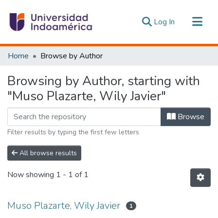
(current)
Log In
Communities & Collections
Home
Browse by Author
All of DSpace
Browsing by Author, starting with
Estadísticas Externas
"Muso Plazarte, Wily Javier"
Browse
Filter results by typing the first few letters
All browse results
Now showing
1 - 1 of 1
Muso Plazarte, Wily Javier
1