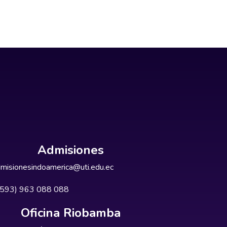
Admisiones
misionesindoamerica@uti.edu.ec
+593) 963 088 088
Oficina Riobamba