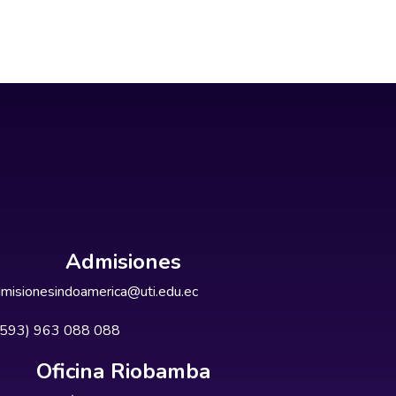
Admisiones
misionesindoamerica@uti.edu.ec
+593) 963 088 088
Oficina Riobamba