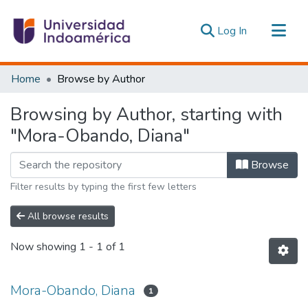
(current)
Log In
Communities & Collections
Home
Browse by Author
All of DSpace
Browsing by Author, starting with
Estadísticas Externas
"Mora-Obando, Diana"
Browse
Filter results by typing the first few letters
All browse results
Now showing
1 - 1 of 1
Mora-Obando, Diana
1