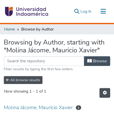
(current)
Log In
Communities & Collections
Home
Browse by Author
All of DSpace
Browsing by Author, starting with
Estadísticas Externas
"Molina Jácome, Mauricio Xavier"
Browse
Filter results by typing the first few letters
All browse results
Now showing
1 - 1 of 1
Molina Jácome, Mauricio Xavier
1