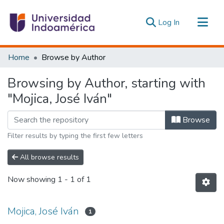
(current)
Log In
Communities & Collections
Home
Browse by Author
All of DSpace
Browsing by Author, starting with
Estadísticas Externas
"Mojica, José Iván"
Browse
Filter results by typing the first few letters
All browse results
Now showing
1 - 1 of 1
Mojica, José Iván
1