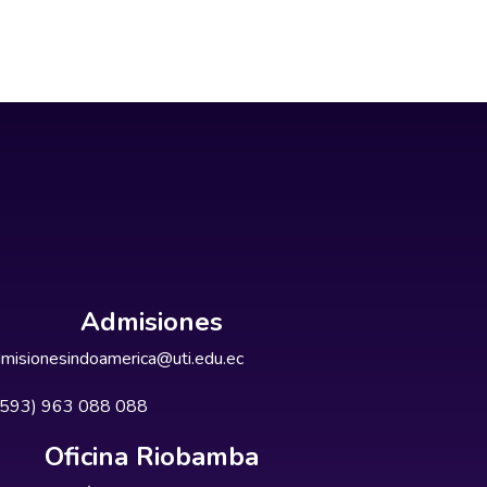
Admisiones
misionesindoamerica@uti.edu.ec
+593) 963 088 088
Oficina Riobamba